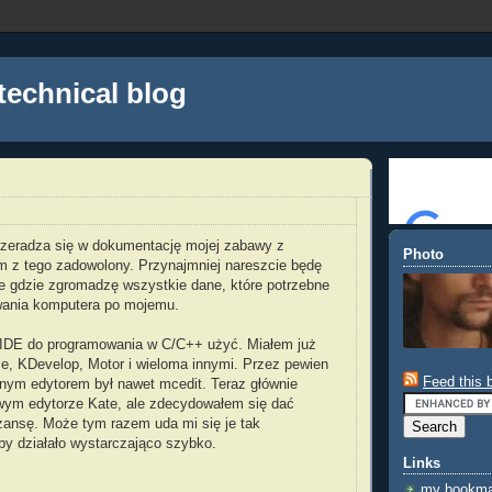
technical blog
przeradza się w dokumentację mojej zabawy z
Photo
em z tego zadowolony. Przynajmniej nareszcie będę
ce gdzie zgromadzę wszystkie dane, które potrzebne
wania komputera po mojemu.
 IDE do programowania w C/C++ użyć. Miałem już
se, KDevelop, Motor i wieloma innymi. Przez pewien
Feed this 
nym edytorem był nawet mcedit. Teraz głównie
wym edytorze Kate, ale zdecydowałem się dać
szansę. Może tym razem uda mi się je tak
by działało wystarczająco szybko.
Links
my bookma