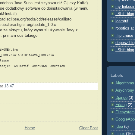
odobno Java Suna jest szybsza niż Gij czy Kaffe)
my linkedin
pse dodatkowy software do doinstalowania (w menu
d&Install)
LShift blog
ad.eclipse.org/tools/cdt/releases/callisto
lcamtuf
subclipse.tigris.org/update_1.0.x
robotics at p
se ze skryptu, który wymusi używanie Javy z
i, ja mam coś takiego:
filip cruise
depesz blo
$HOME/.jre
LShift blog
_HOME/bin:$PATH:$JAVA_HOME/bin
lipse
opcje: -ws motif -Xms=256m -Xmx=512m
Labels
Algorithms
at
13:47
Asychrony
Django
(3)
Erlang
(2)
Filesystem
GoogleApp
Idea
(5)
Home
Older Post
Linux
(16)