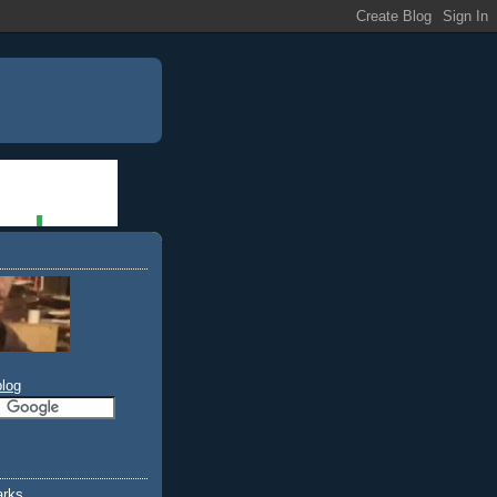
blog
rks