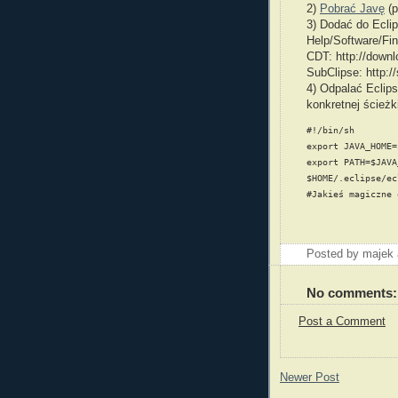
2)
Pobrać Javę
(p
3) Dodać do Ecli
Help/Software/Fin
CDT: http://downlo
SubClipse: http://
4) Odpalać Eclip
konkretnej ścieżk
#!/bin/sh
export JAVA_HOME=
export PATH=$JAVA
$HOME/.eclipse/ec
#Jakieś magiczne 
Posted by majek
No comments:
Post a Comment
Newer Post