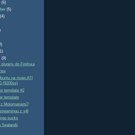
r
(6)
ber
(5)
t
(4)
)
3)
(1)
y
(9)
 pluginy do Firefoxa
ipse
Ubuntu na mojej ATI
 (9200se)
er template #2
er template
j z Motomanami?
streamingu z v4l
ngo sucks
a Sealandii