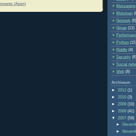
mments (Atom)
Messaging
Motoman
(
Network
(8
Nmap
(12)
Performan
Python
(15
Riddle
(4)
Security
(8
Social net
Web
(8)
Archiwum
►
2012
(1)
►
2010
(3)
►
2009
(10)
►
2008
(41)
▼
2007
(59)
►
Decem
►
Novem