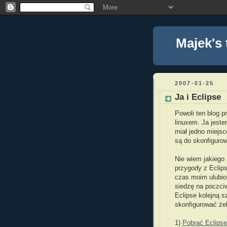
Majek's 
2007-01-25
Ja i Eclipse
Powoli ten blog 
linuxem. Ja jest
miał jedno miejs
są do skonfiguro
Nie wiem jakiego
przygody z Eclip
czas moim ulubio
siedzę na poczci
Eclipse kolejną 
skonfigurować że
1)
Pobrać Eclipse