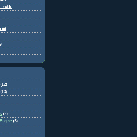
 profile
jiit
g
(12)
(10)
s
(2)
Engine
(5)