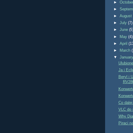
►
Octobe
►
Septem
►
Augus
►
July
(7)
►
June
(5
►
May
(4)
►
April
(1
►
March
▼
Januar
Ulubione
Ja i Ecl
Beryl i 
RV280
Konwert
Konwert
Co dale
VLC do 
Why Dja
Piraci n