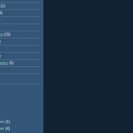
(1)
8)
)
ce
(15)
)
)
works
(5)
ber
(1)
ber
(4)